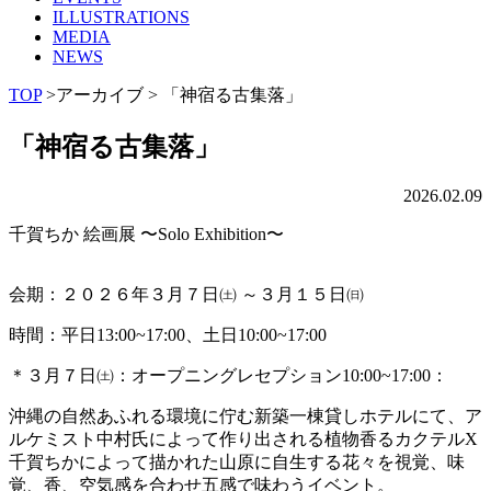
ILLUSTRATIONS
MEDIA
NEWS
TOP
>アーカイブ
> 「神宿る古集落」
「神宿る古集落」
2026.02.09
千賀ちか 絵画展 〜Solo Exhibition〜
会期：２０２６年３月７日㈯ ～３月１５日㈰
時間：平日13:00~17:00、土日10:00~17:00
＊３月７日㈯：オープニングレセプション10:00~17:00：
沖縄の自然あふれる環境に佇む新築一棟貸しホテルにて、ア
ルケミスト中村氏によって作り出される植物香るカクテルX
千賀ちかによって描かれた山原に自生する花々を視覚、味
覚、香、空気感を合わせ五感で味わうイベント。